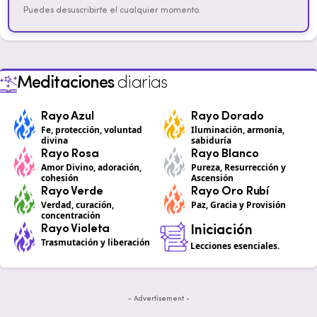
Puedes desuscribirte el cualquier momento.
Meditaciones
diarias
Rayo Azul
Rayo Dorado
Fe, protección, voluntad
Iluminación, armonía,
divina
sabiduría
Rayo Rosa
Rayo Blanco
Amor Divino, adoración,
Pureza, Resurrección y
cohesión
Ascensión
Rayo Verde
Rayo Oro Rubí
Verdad, curación,
Paz, Gracia y Provisión
concentración
Rayo Violeta
Iniciación
Trasmutación y liberación
Lecciones esenciales.
- Advertisement -