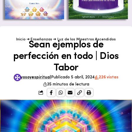
Inicio
➜
Enseñanzas
➜
Luz de los Maestros Ascendidos
Sean ejemplos de
perfección en todo | Dios
Tabor
yosoyespiritual
Publicado 5 abril, 2024
226 vistas
35 minutos de lectura