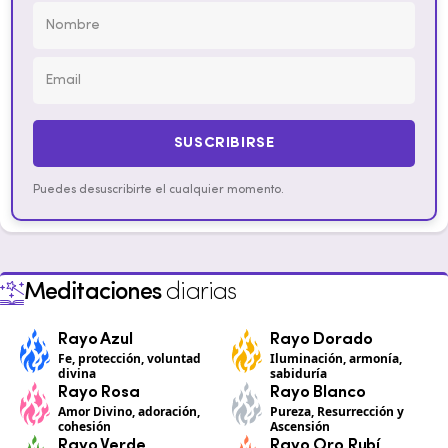
SUSCRIBIRSE
Puedes desuscribirte el cualquier momento.
Meditaciones
diarias
Rayo Azul
Rayo Dorado
Fe, protección, voluntad
Iluminación, armonía,
divina
sabiduría
Rayo Rosa
Rayo Blanco
Amor Divino, adoración,
Pureza, Resurrección y
cohesión
Ascensión
Rayo Verde
Rayo Oro Rubí