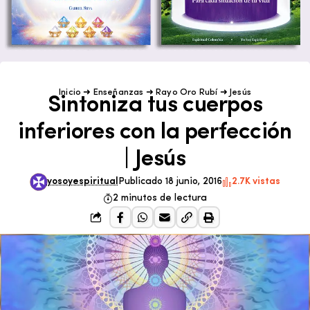
Inicio
➜
Enseñanzas
➜
Rayo Oro Rubí
➜
Jesús
Sintoniza tus cuerpos
inferiores con la perfección
| Jesús
yosoyespiritual
Publicado 18 junio, 2016
2.7K vistas
2 minutos de lectura