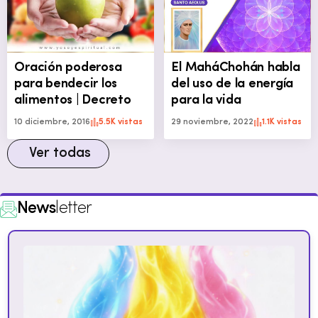
Oración poderosa
El MaháChohán habla
para bendecir los
del uso de la energía
alimentos | Decreto
para la vida
10 diciembre, 2016
5.5K vistas
29 noviembre, 2022
1.1K vistas
Ver todas
News
letter