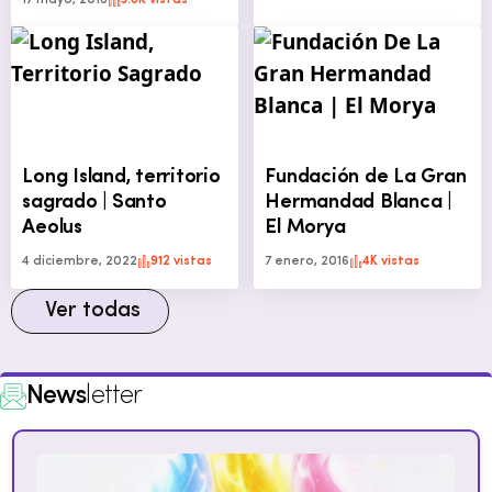
Long Island, territorio
Fundación de La Gran
sagrado | Santo
Hermandad Blanca |
Aeolus
El Morya
4 diciembre, 2022
912 vistas
7 enero, 2016
4K vistas
Ver todas
News
letter