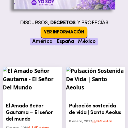
DISCURSOS,
DECRETOS
Y PROFECÍAS
VER INFORMACIÓN
América
España
México
El Amado Señor
Pulsación sostenida
Gautama – El señor
de vida | Santo Aeolus
del mundo
11 enero, 2023
948 vistas
17 mayo, 2018
3.8K vistas