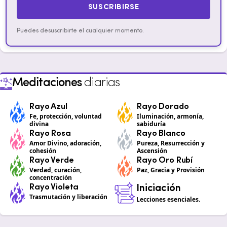
SUSCRIBIRSE
Puedes desuscribirte el cualquier momento.
Meditaciones
diarias
Rayo Azul
Rayo Dorado
Fe, protección, voluntad
Iluminación, armonía,
divina
sabiduría
Rayo Rosa
Rayo Blanco
Amor Divino, adoración,
Pureza, Resurrección y
cohesión
Ascensión
Rayo Verde
Rayo Oro Rubí
Verdad, curación,
Paz, Gracia y Provisión
concentración
Rayo Violeta
Iniciación
Trasmutación y liberación
Lecciones esenciales.