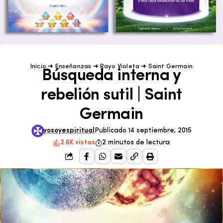
Inicio
➜
Enseñanzas
➜
Rayo Violeta
➜
Saint Germain
Búsqueda interna y
rebelión sutil | Saint
Germain
yosoyespiritual
Publicado 14 septiembre, 2015
2.6K vistas
2 minutos de lectura