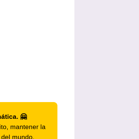
ática. 🤗
to, mantener la
r del mundo.