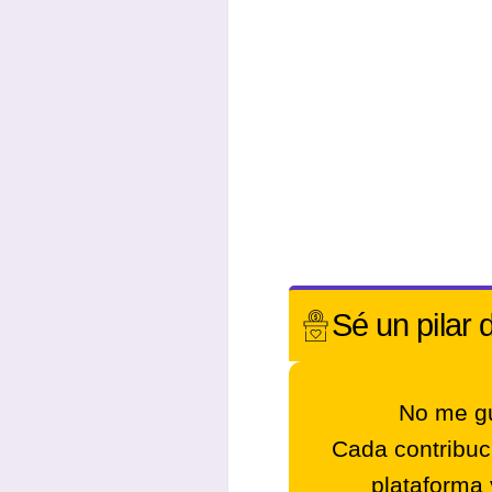
Sé un
pilar 
No me gu
Cada contribuc
plataforma 