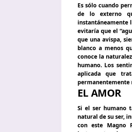
Es sólo cuando per
de lo externo q
instantáneamente l
evitaría que el “ag
que una avispa, si
blanco a menos que
conoce la naturalez
humano. Los senti
aplicada que tra
permanentemente m
EL AMOR
Si el ser humano 
natural de su ser, i
con este Magno P