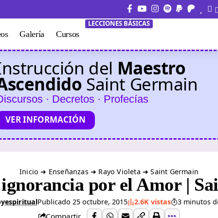
LECCIONES BÁSICAS
eos
Galería
Cursos
Instrucción del
Maestro
Ascendido
Saint Germain
Discursos · Decretos · Profecías
VER INFORMACIÓN
Inicio
➜
Enseñanzas
➜
Rayo Violeta
➜
Saint Germain
ignorancia por el Amor | S
yespiritual
Publicado 25 octubre, 2015
2.6K vistas
3 minutos d
Compartir