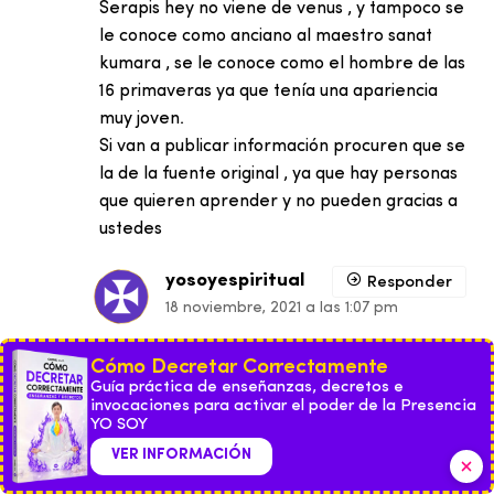
Serapis hey no viene de venus , y tampoco se
le conoce como anciano al maestro sanat
kumara , se le conoce como el hombre de las
16 primaveras ya que tenía una apariencia
muy joven.
Si van a publicar información procuren que se
la de la fuente original , ya que hay personas
que quieren aprender y no pueden gracias a
ustedes
yosoyespiritual
Responder
18 noviembre, 2021 a las 1:07 pm
La información es correcta, fuente
Cómo Decretar Correctamente
primaria.
Guía práctica de enseñanzas, decretos e
Comparto enseñanza sobre la crítica
invocaciones para activar el poder de la Presencia
YO SOY
que te puede aportar:
VER INFORMACIÓN
http://yosoyespiritual.com/chisme-
critica-y-juicio/