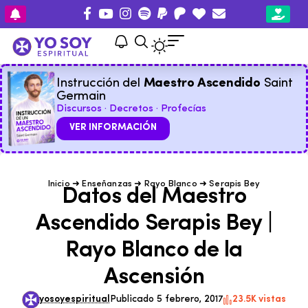
Instrucción del
Maestro Ascendido
Saint
Germain
Discursos · Decretos · Profecías
VER INFORMACIÓN
Inicio
➜
Enseñanzas
➜
Rayo Blanco
➜
Serapis Bey
Datos del Maestro
Ascendido Serapis Bey |
Rayo Blanco de la
Ascensión
yosoyespiritual
Publicado 5 febrero, 2017
23.5K vistas