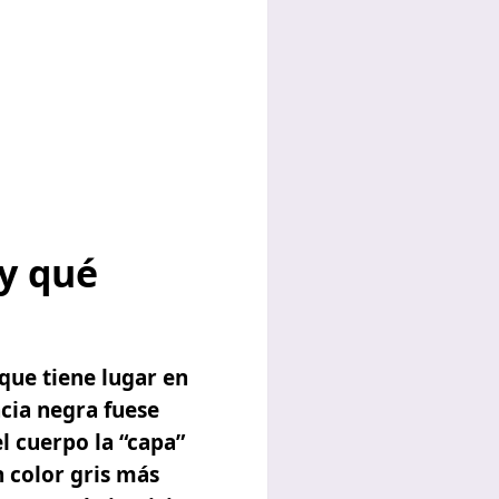
 y qué
 que tiene lugar en
ncia negra fuese
l cuerpo la “capa”
n color gris más