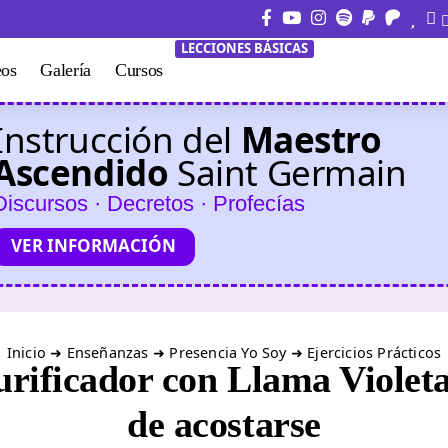
LECCIONES BÁSICAS
eos
Galería
Cursos
Instrucción del
Maestro
Ascendido
Saint Germain
Discursos · Decretos · Profecías
VER INFORMACIÓN
Inicio
➜
Enseñanzas
➜
Presencia Yo Soy
➜
Ejercicios Prácticos
urificador con Llama Violet
de acostarse