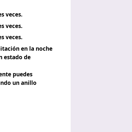
es veces.
es veces.
es veces.
ditación en la noche
n estado de
mente puedes
ando un anillo