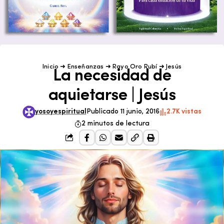
Inicio
➜
Enseñanzas
➜
Rayo Oro Rubí
➜
Jesús
La necesidad de
aquietarse | Jesús
yosoyespiritual
Publicado 11 junio, 2016
2.7K vistas
2 minutos de lectura