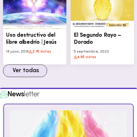
Uso destructivo del
El Segundo Rayo –
libre albedrío | Jesús
Dorado
18 junio, 2016
2.7K vistas
5 septiembre, 2023
4.9K vistas
Ver todas
News
letter