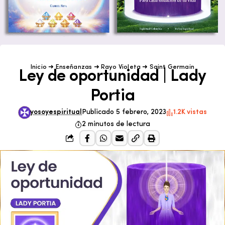
Inicio
➜
Enseñanzas
➜
Rayo Violeta
➜
Saint Germain
Ley de oportunidad | Lady
Portia
yosoyespiritual
Publicado 5 febrero, 2023
1.2K vistas
2 minutos de lectura