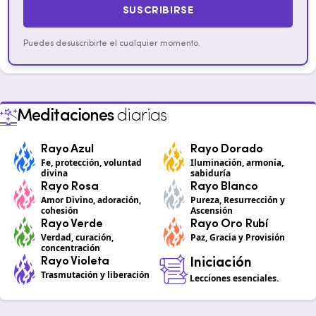
SUSCRIBIRSE
Puedes desuscribirte el cualquier momento.
Meditaciones
diarias
Rayo Azul
Rayo Dorado
Fe, protección, voluntad
Iluminación, armonía,
divina
sabiduría
Rayo Rosa
Rayo Blanco
Amor Divino, adoración,
Pureza, Resurrección y
cohesión
Ascensión
Rayo Verde
Rayo Oro Rubí
Verdad, curación,
Paz, Gracia y Provisión
concentración
Rayo Violeta
Iniciación
Trasmutación y liberación
Lecciones esenciales.