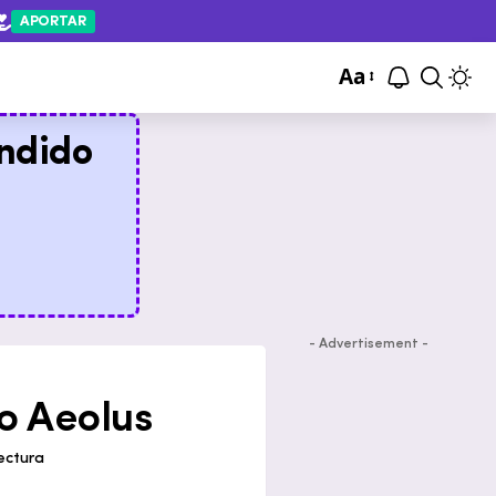
APORTAR
Aa
ndido
- Advertisement -
o Aeolus
ectura