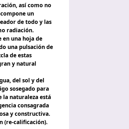
ación, así como no
e compone un
reador de todo y las
mo radiación.
 en una hoja de
do una pulsación de
cla de estas
gran y natural
ua, del sol y del
rtigo sosegado para
 la naturaleza está
igencia consagrada
iosa y constructiva.
(re-calificación).