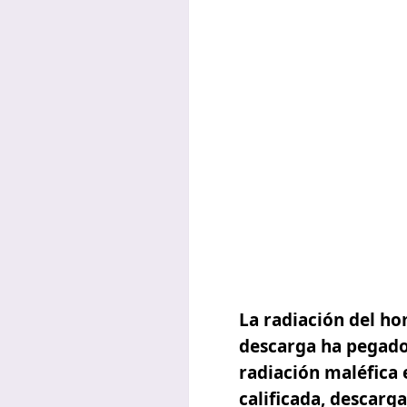
La radiación del hom
descarga ha pegado l
radiación maléfica 
calificada
, descarga