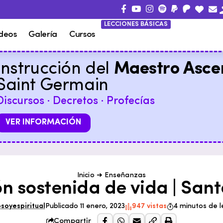
LECCIONES BÁSICAS
deos
Galería
Cursos
Instrucción del
Maestro Asce
Saint Germain
Discursos · Decretos · Profecías
VER INFORMACIÓN
Inicio
➜
Enseñanzas
ón sostenida de vida | Sant
soyespiritual
Publicado 11 enero, 2023
947 vistas
4 minutos de l
Compartir