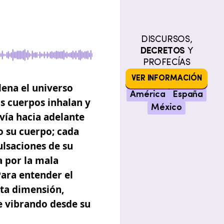
DISCURSOS,
DECRETOS
Y
PROFECÍAS
VER INFORMACIÓN
lena el universo
América
España
s cuerpos inhalan y
México
vía hacia adelante
o su cuerpo; cada
ulsaciones de su
a por la mala
Para entender el
rta dimensión,
e vibrando desde su