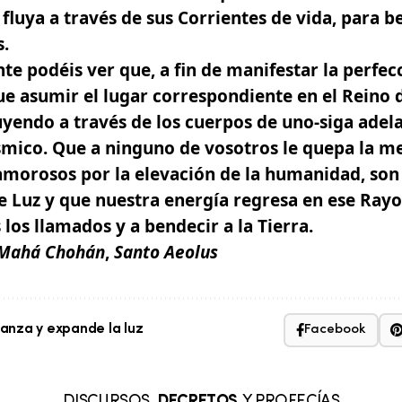
fluya a través de sus Corrientes de vida, para b
s.
e podéis ver que, a fin de manifestar la perfecc
e asumir el lugar correspondiente en el Reino d
luyendo a través de los cuerpos de uno-siga adela
ósmico. Que a ninguno de vosotros le quepa la 
amorosos por la elevación de la humanidad, son
e Luz
y que nuestra energía regresa en ese Rayo
los llamados y a bendecir a la Tierra.
 Mahá Chohán
,
Santo Aeolus
nza y expande la luz
Facebook
DISCURSOS,
DECRETOS
Y PROFECÍAS