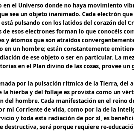
o en el Universo donde no haya movimiento vibr
 que sea un objeto inanimado. Cada electrón qu
 está pulsando con los latidos del corazón del C
s de esos electrones forman lo que conocéis co
es y átomos que son atraídos convergentemente
l o en un hombre; están constantemente emitien
diación de ese objeto o ser en particular. La mez
torias en el
Plan divino
de las cosas, provee un 
ada por la pulsación rítmica de la Tierra, del ag
e la hierba y del follaje es provista como un vé
ón del hombre. Cada manifestación en el reino de
por mi
Corriente de vida, como por la de la intel
rvicio y toda esta radiación de por sí, es benefic
 destructiva, será porque requiere re-educación 