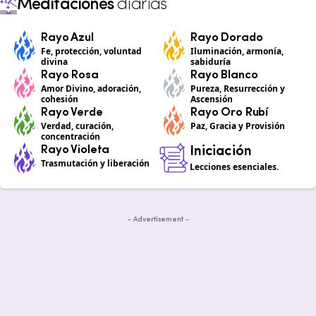
Meditaciones
diarias
Rayo Azul
Rayo Dorado
Fe, protección, voluntad
Iluminación, armonía,
divina
sabiduría
Rayo Rosa
Rayo Blanco
Amor Divino, adoración,
Pureza, Resurrección y
cohesión
Ascensión
Rayo Verde
Rayo Oro Rubí
Verdad, curación,
Paz, Gracia y Provisión
concentración
Rayo Violeta
Iniciación
Trasmutación y liberación
Lecciones esenciales.
- Advertisement -