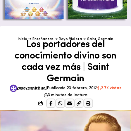
Inicio
➜
Enseñanzas
➜
Rayo Violeta
➜
Saint Germain
Los portadores del
conocimiento divino son
cada vez más | Saint
Germain
yosoyespiritual
Publicado 23 febrero, 2017
2.7K vistas
3 minutos de lectura