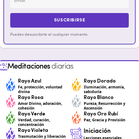
SUSCRIBIRSE
Puedes desuscribirte el cualquier momento.
Meditaciones
diarias
Rayo Azul
Rayo Dorado
Fe, protección, voluntad
Iluminación, armonía,
divina
sabiduría
Rayo Rosa
Rayo Blanco
Amor Divino, adoración,
Pureza, Resurrección y
cohesión
Ascensión
Rayo Verde
Rayo Oro Rubí
Verdad, curación,
Paz, Gracia y Provisión
concentración
Rayo Violeta
Iniciación
Trasmutación y liberación
Lecciones esenciales.