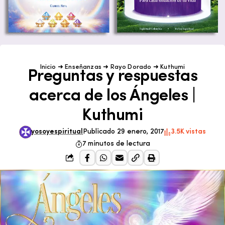
Inicio
➜
Enseñanzas
➜
Rayo Dorado
➜
Kuthumi
Preguntas y respuestas
acerca de los Ángeles |
Kuthumi
yosoyespiritual
Publicado 29 enero, 2017
3.5K vistas
7 minutos de lectura