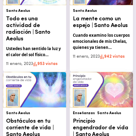
Santo Aeolus
Santo Aeolus
Todo es una
La mente como un
actividad de
espejo | Santo Aeolus
radiación | Santo
Cuando examino los cuerpos
Aeolus
emocionales de mis Chelas,
quienes ya tienen…
Ustedes han sentido la luz y
el calor del sol físico…
11 enero, 2023
942 vistas
11 enero, 2023
953 vistas
Santo Aeolus
Enseñanzas
Santo Aeolus
Obstáculos en tu
Principio
corriente de vida |
engendrador de vida
Santo Aeolus
| Santo Aeolus