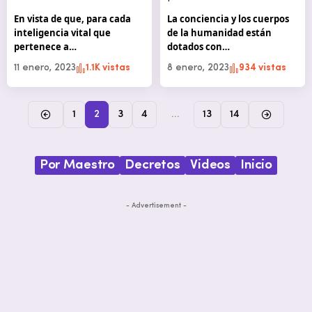
En vista de que, para cada
La conciencia y los cuerpos
inteligencia vital que
de la humanidad están
pertenece a…
dotados con…
11 enero, 2023
1.1K vistas
8 enero, 2023
934 vistas
1
2
3
4
…
13
14
Por Maestro
Decretos
Videos
Inicio
- Advertisement -