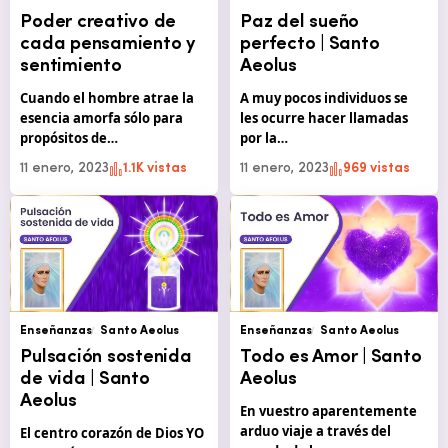
Poder creativo de
Paz del sueño
cada pensamiento y
perfecto | Santo
sentimiento
Aeolus
Cuando el hombre atrae la
A muy pocos individuos se
esencia amorfa sólo para
les ocurre hacer llamadas
propósitos de…
por la…
11 enero, 2023
1.1K vistas
11 enero, 2023
969 vistas
Enseñanzas
Santo Aeolus
Enseñanzas
Santo Aeolus
Pulsación sostenida
Todo es Amor | Santo
de vida | Santo
Aeolus
Aeolus
En vuestro aparentemente
arduo viaje a través del
El centro corazón de Dios YO