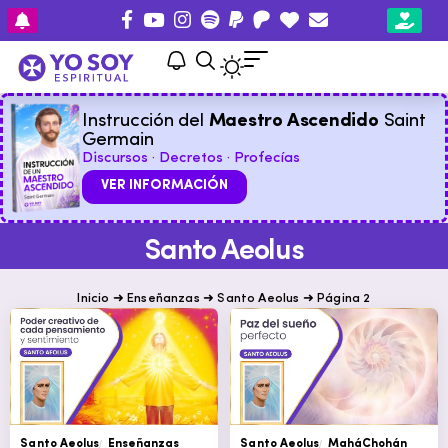
Instrucción del
Maestro Ascendido
Saint
Germain
Discursos · Decretos · Profecías
VER INFORMACIÓN
Santo Aeolus
Inicio
➜
Enseñanzas
➜
Santo Aeolus
➜
Página 2
Santo Aeolus
Enseñanzas
Santo Aeolus
MaháChohán