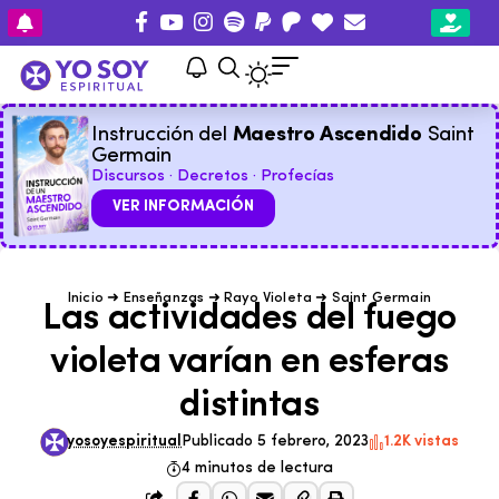
Instrucción del
Maestro Ascendido
Saint
Germain
Discursos · Decretos · Profecías
VER INFORMACIÓN
Inicio
➜
Enseñanzas
➜
Rayo Violeta
➜
Saint Germain
Las actividades del fuego
violeta varían en esferas
distintas
yosoyespiritual
Publicado 5 febrero, 2023
1.2K vistas
4 minutos de lectura