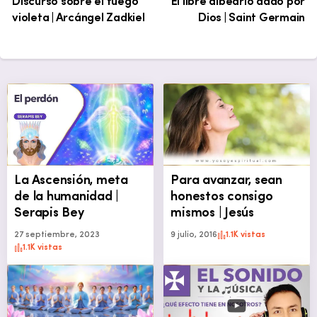
Discurso sobre el fuego
El libre albedrío dado por
violeta | Arcángel Zadkiel
Dios | Saint Germain
La Ascensión, meta
Para avanzar, sean
de la humanidad |
honestos consigo
Serapis Bey
mismos | Jesús
27 septiembre, 2023
9 julio, 2016
1.1K vistas
1.1K vistas