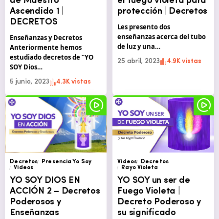
de Maestro
el fuego violeta para
Ascendido 1 |
protección | Decretos
DECRETOS
Les presento dos
enseñanzas acerca del tubo
Enseñanzas y Decretos
de luz y una…
Anteriormente hemos
estudiado decretos de “YO
25 abril, 2023
4.9K vistas
SOY Dios…
5 junio, 2023
4.3K vistas
Decretos
Presencia Yo Soy
Videos
Decretos
Videos
Rayo Violeta
YO SOY DIOS EN
YO SOY un ser de
ACCIÓN 2 – Decretos
Fuego Violeta |
Poderosos y
Decreto Poderoso y
Enseñanzas
su significado