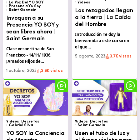
La Voz Del YO SOY
Videos
Presencia Yo Soy
Los rezagados llegan
Saint Germain
a la tierra | La Caída
Invoquen a su
del Hombre
Presencia YO SOY y
sean libres ahora |
Introducción Te doy la
Saint Germain
bienvenida a este curso en
el que…
Clase vespertina de San
Francisco - 14/11/ 1936.
5 agosto, 2023
3.7K vistas
¡Amados Hijos de…
1 octubre, 2023
2.6K vistas
Videos
Decretos
Videos
Decretos
Gabriel Silva
Saint Germain
YO SOY la Conciencia
Usen el tubo de luz y