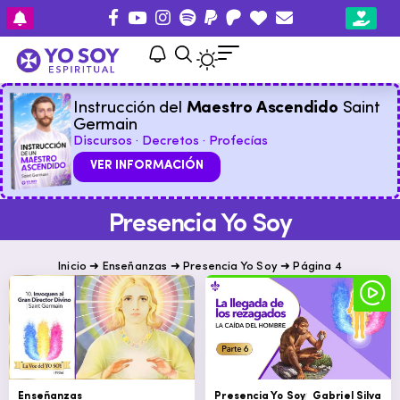
Instrucción del
Maestro Ascendido
Saint
Germain
Discursos · Decretos · Profecías
VER INFORMACIÓN
Presencia Yo Soy
Inicio
➜
Enseñanzas
➜
Presencia Yo Soy
➜
Página 4
Enseñanzas
Presencia Yo Soy
Gabriel Silva