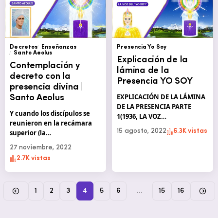
Decretos
Enseñanzas
Presencia Yo Soy
Santo Aeolus
Explicación de la
Contemplación y
lámina de la
decreto con la
Presencia YO SOY
presencia divina |
EXPLICACIÓN DE LA LÁMINA
Santo Aeolus
DE LA PRESENCIA PARTE
Y cuando los discípulos se
1(1936, LA VOZ…
reunieron en la recámara
15 agosto, 2022
6.3K vistas
superior (la…
27 noviembre, 2022
2.7K vistas
1
2
3
4
5
6
…
15
16