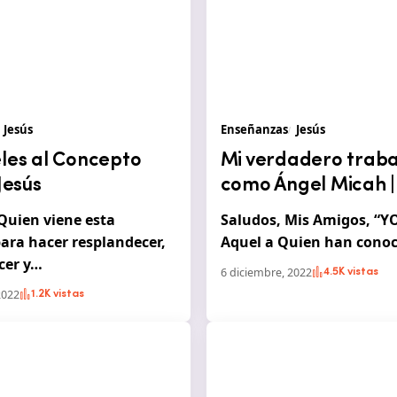
Jesús
Enseñanzas
Jesús
eles al Concepto
Mi verdadero traba
 Jesús
como Ángel Micah |
Quien viene esta
Saludos, Mis Amigos, “Y
ra hacer resplandecer,
Aquel a Quien han cono
cer y…
6 diciembre, 2022
4.5K vistas
2022
1.2K vistas