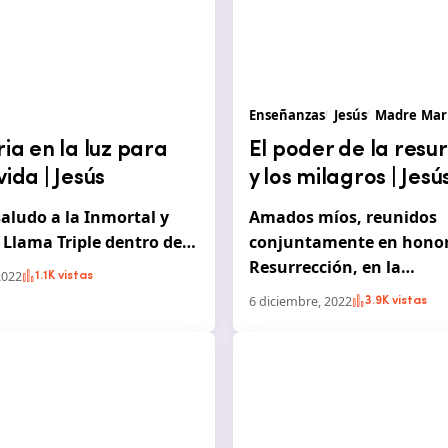
Enseñanzas
Jesús
Madre Mar
ria en la luz para
El poder de la resu
vida | Jesús
y los milagros | Jesú
aludo a la Inmortal y
Amados míos, reunidos
a Llama Triple dentro de…
conjuntamente en honor
Resurrección, en la…
2022
1.1K vistas
6 diciembre, 2022
3.9K vistas