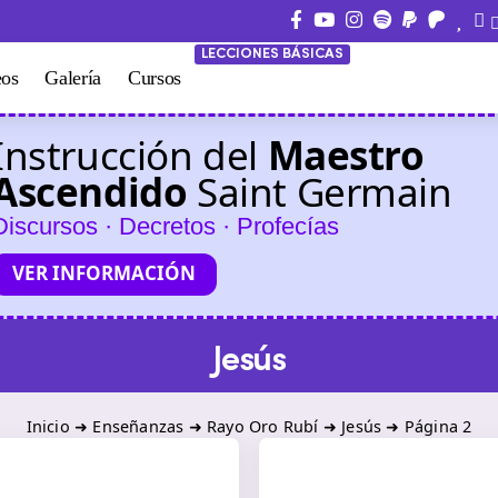
LECCIONES BÁSICAS
eos
Galería
Cursos
Instrucción del
Maestro
Ascendido
Saint Germain
Discursos · Decretos · Profecías
VER INFORMACIÓN
Jesús
Inicio
➜
Enseñanzas
➜
Rayo Oro Rubí
➜
Jesús
➜
Página 2