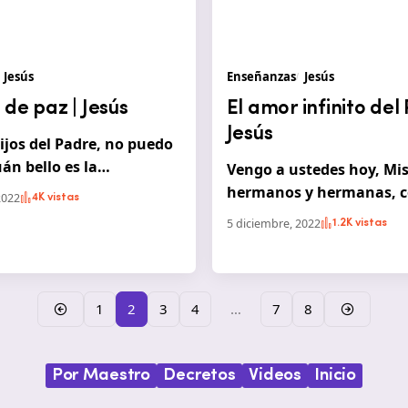
Jesús
Enseñanzas
Jesús
de paz | Jesús
El amor infinito del
Jesús
jos del Padre, no puedo
uán bello es la…
Vengo a ustedes hoy, Mi
hermanos y hermanas, 
2022
4K vistas
5 diciembre, 2022
1.2K vistas
1
2
3
4
…
7
8
Por Maestro
Decretos
Videos
Inicio