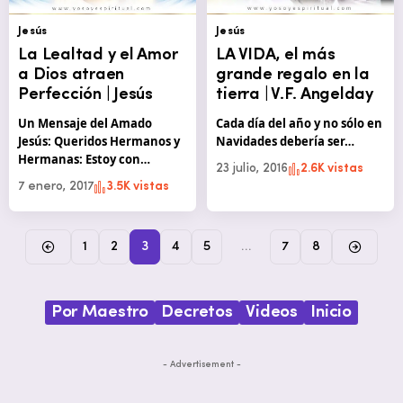
Jesús
Jesús
La Lealtad y el Amor
LA VIDA, el más
a Dios atraen
grande regalo en la
Perfección | Jesús
tierra | V.F. Angelday
Un Mensaje del Amado
Cada día del año y no sólo en
Jesús: Queridos Hermanos y
Navidades debería ser…
Hermanas: Estoy con…
23 julio, 2016
2.6K vistas
7 enero, 2017
3.5K vistas
1
2
3
4
5
…
7
8
Por Maestro
Decretos
Videos
Inicio
- Advertisement -