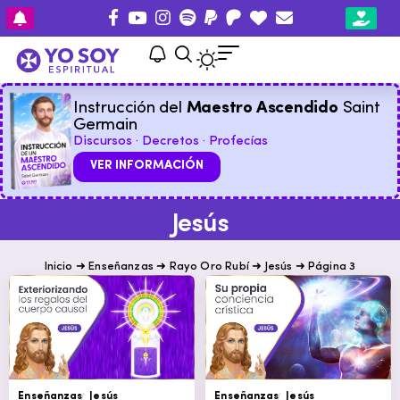
Instrucción del
Maestro Ascendido
Saint
Germain
Discursos · Decretos · Profecías
VER INFORMACIÓN
Jesús
Inicio
➜
Enseñanzas
➜
Rayo Oro Rubí
➜
Jesús
➜
Página 3
Enseñanzas
Jesús
Enseñanzas
Jesús