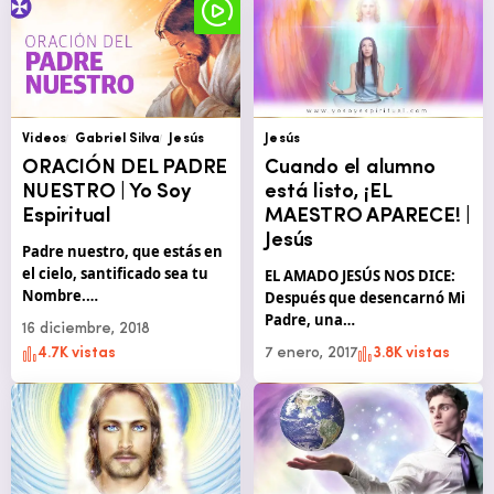
Videos
Gabriel Silva
Jesús
Jesús
ORACIÓN DEL PADRE
Cuando el alumno
NUESTRO | Yo Soy
está listo, ¡EL
Espiritual
MAESTRO APARECE! |
Jesús
Padre nuestro, que estás en
el cielo, santificado sea tu
EL AMADO JESÚS NOS DICE:
Nombre.…
Después que desencarnó Mi
Padre, una…
16 diciembre, 2018
4.7K vistas
7 enero, 2017
3.8K vistas