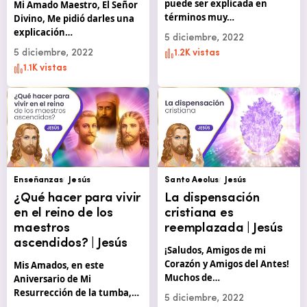
puede ser explicada en
Mi Amado Maestro, El Señor
términos muy…
Divino, Me pidió darles una
explicación…
5 diciembre, 2022
5 diciembre, 2022
1.2K vistas
1.1K vistas
Enseñanzas
Jesús
Santo Aeolus
Jesús
¿Qué hacer para vivir
La dispensación
en el reino de los
cristiana es
maestros
reemplazada | Jesús
ascendidos? | Jesús
¡Saludos, Amigos de mi
Corazón y Amigos del Antes!
Mis Amados, en este
Muchos de…
Aniversario de Mi
Resurrección de la tumba,…
5 diciembre, 2022